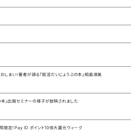
ライブラリー
もうおしまい！著者が語る『就活だいじょうぶの本』相島淑美
の本』出版セミナーの様子が放映されました
利用限定！Pay ID ポイント10倍大還元ウィーク