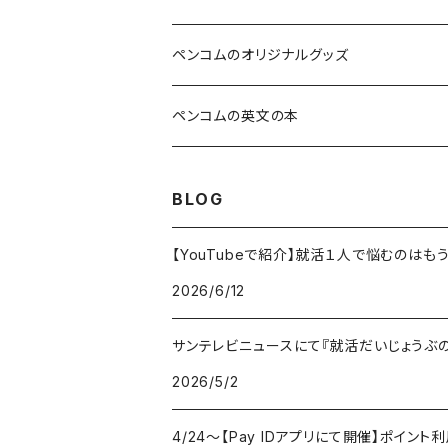
安心して暮らせる社会を目指すみんなねっと
ペンコムのオリジナルグッズ
スキルが身に付き豊かな人生を送れる本
ペンコムの英文の本
心が温かくなって人っていいなと思える本
BLOG
明石が好きになる本
【YouTubeで紹介】就活１人で悩むのは
2026/6/12
戦争を知って平和を愛する心が育つ本
サンテレビニュースにて『就活だいじょうぶ
2026/5/2
4/24〜【Pay IDアプリにて開催】ポイント