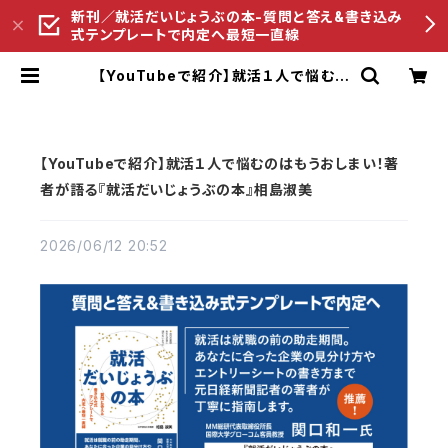
新刊／就活だいじょうぶの本-質問と答え&書き込み
式テンプレートで内定へ最短一直線
【YouTubeで紹介】就活１人で悩むの
はもうおしまい！著者が語る『就活だ
いじょうぶの本』相島淑美 | ペンコム
オンラインショップ
【YouTubeで紹介】就活１人で悩むのはもうおしまい！著
者が語る『就活だいじょうぶの本』相島淑美
2026/06/12 20:52