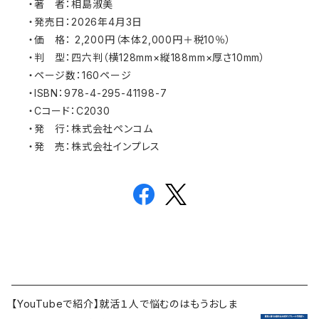
・著 者：相島淑美
・発売日：2026年4月3日
・価 格： 2,200円（本体2,000円＋税10％）
・判 型：四六判（横128mm×縦188mm×厚さ10mm）
・ページ数：160ページ
・ISBN：978-4-295-41198-7
・Cコード：C2030
・発 行：株式会社ペンコム
・発 売：株式会社インプレス
【YouTubeで紹介】就活１人で悩むのはもうおしま