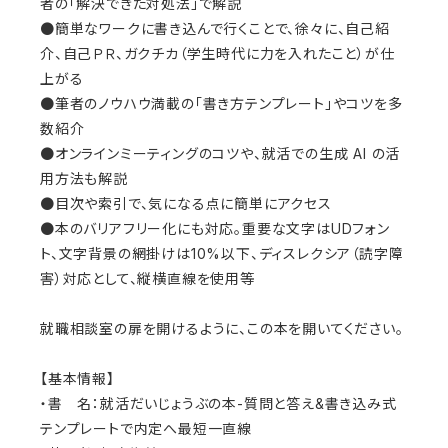
者の「解決できた対処法」で解説
●簡単なワークに書き込んで行くことで、徐々に、自己紹
介、自己ＰＲ、ガクチカ（学生時代に力を入れたこと）が仕
上がる
●筆者のノウハウ満載の「書き方テンプレート」やコツを多
数紹介
●オンラインミーティングのコツや、就活での生成 AI の活
用方法も解説
●目次や索引で、気になる点に簡単にアクセス
●本のバリアフリー化にも対応。重要な文字はUDフォン
ト、文字背景の網掛けは10%以下、ディスレクシア（読字障
害）対応として、縦横直線を使用等
就職相談室の扉を開けるように、この本を開いてください。
【基本情報】
・書 名：就活だいじょうぶの本-質問と答え&書き込み式
テンプレートで内定へ最短一直線