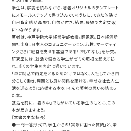
AI活用まで網羅。
学生は、解説を読みながら、著者オリジナルのテンプレート
にスモールステップで書き込んでいくうちに、できた体験で
自己肯定感が高まり、自信が付き、結果、最短で内定突破
につながります。
著者は、神戸学院大学経営学部教授。翻訳家。日本経済新
聞社出身。日本人のコミュニケーション、心性、マーケティ
ングさらに経営を支える基盤である「おもてなし」を研究。
研究室には、就活で悩める学生がゼミの垣根を超えて訪
れ、多くの学生を内定に導いています。
「単に就活で内定をとるためだけではなく、入社してから自
分らしく働き、周囲とも良い関係を築ける、幸せな社会人生
活を送るように応援する本を」そんな著者の思いの詰まっ
た本。
就活を前に、「霧の中」でもがいている学生のもとに、この
本が届きますよう。
【本書の主な特長】
●一問一答形式で、学生からの「実際に困った質問」と、筆