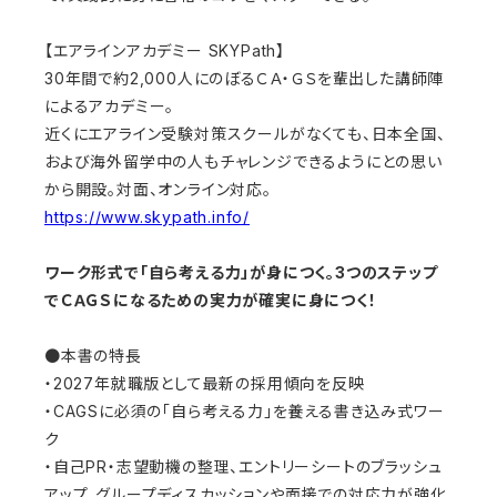
【エアラインアカデミー SKYPath】
30年間で約2,000人にのぼるＣＡ・ＧＳを輩出した講師陣
によるアカデミー。
近くにエアライン受験対策スクールがなくても、日本全国、
および海外留学中の人もチャレンジできるようにとの思い
から開設。対面、オンライン対応。
https://www.skypath.info/
ワーク形式で「自ら考える力」が身につく。3つのステップ
でＣＡＧＳになるための実力が確実に身につく！
●本書の特長
・2027年就職版として最新の採用傾向を反映
・CAGSに必須の「自ら考える力」を養える書き込み式ワー
ク
・自己PR・志望動機の整理、エントリーシートのブラッシュ
アップ、グループディスカッションや面接での対応力が強化