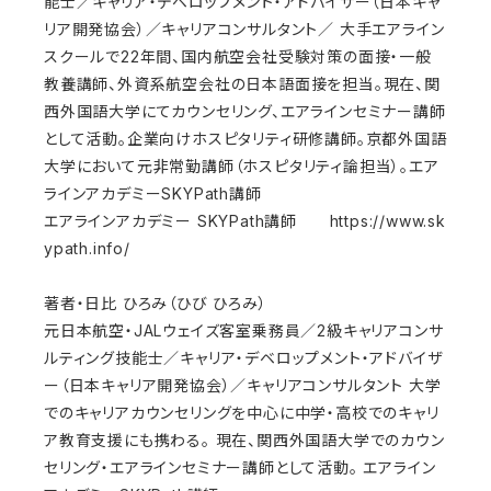
能士／キャリア・デベロップメント・アドバイザー（日本キャ
リア開発協会）／キャリアコンサルタント／ 大手エアライン
スクールで22年間、国内航空会社受験対策の面接・一般
教養講師、外資系航空会社の日本語面接を担当。現在、関
西外国語大学にてカウンセリング、エアラインセミナー講師
として活動。企業向けホスピタリティ研修講師。京都外国語
大学において元非常勤講師（ホスピタリティ論担当）。エア
ラインアカデミーSKYPath講師
エアラインアカデミー SKYPath講師 https://www.sk
ypath.info/
著者・日比 ひろみ（ひび ひろみ）
元日本航空・JALウェイズ客室乗務員／2級キャリアコンサ
ルティング技能士／キャリア・デベロップメント・アドバイザ
ー（日本キャリア開発協会）／キャリアコンサルタント 大学
でのキャリアカウンセリングを中心に中学・高校でのキャリ
ア教育支援にも携わる。 現在、関西外国語大学でのカウン
セリング・エアラインセミナー講師として活動。 エアライン