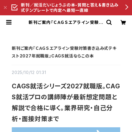
新刊／就活だいじょうぶの本-質問と答え&書き込み
式テンプレートで内定へ最短一直線
新刊ご案内『ＣＡＧＳエアライン受験対
策書き込み式テキスト2027年就職
版』CAGS就活ならこの本 | ペンコム
オンラインショップ
新刊ご案内『ＣＡＧＳエアライン受験対策書き込み式テキ
スト2027年就職版』CAGS就活ならこの本
2025/10/12 01:31
CAGS就活シリーズ2027就職版。CAG
S就活プロの講師陣が最新想定問題と
解説で合格に導く。業界研究・自己分
析・面接対策まで