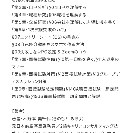
「第３章・自己分析」§04自己を理解する
「第４章・職種研究」§05職種を理解する
「第５章・企業研究」§06会社を理解して志望動機を書く
「第6章・1次試験突破のカギ」
§07エントリーシート（ＥＳ）の書き方
§08自己紹介動画をスマホで作る方法
§09失敗しないPC設定 & Zoomのコツ
「第７章・面接試験準備」§10第一印象を磨く/§11入退室の
マナー
「第８章・面接試験対策」§12面接試験対策/§13グループデ
ィスカッション対策
「第9章・面接試験想定問題」§14CA職面接試験 想定問
題と解説/§15GS職面接試験 想定問題と解説
【著者】
著者・木野本 美千代（きのもと みちよ）
元日本航空客室乗務員／2級キャリアコンサルティング技