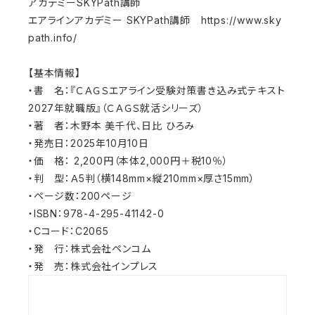
アカデミーSKYPath講師
エアラインアカデミー SKYPath講師 https://www.sky
path.info/
【基本情報】
・書 名：『ＣＡＧＳエアライン受験対策書き込み式テキスト
2027年就職版』（ＣＡＧＳ就活シリーズ）
・著 者：木野本 美千代、日比 ひろみ
・発売日：2025年10月10日
・価 格： 2,200円（本体2,000円＋税10％）
・判 型：Ａ5判（横148mm×縦210mm×厚さ15mm）
・ページ数：200ページ
・ISBN：978-4-295-41142-0
・Cコード：C2065
・発 行：株式会社ペンコム
・発 売：株式会社インプレス