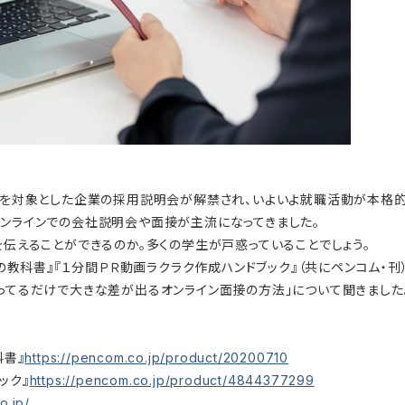
生らを対象とした企業の採用説明会が解禁され、いよいよ就職活動が本格的
オンラインでの会社説明会や面接が主流になってきました。
を伝えることができるのか。多くの学生が戸惑っていることでしょう。
動画の教科書』『１分間ＰＲ動画ラクラク作成ハンドブック』（共にペンコム
知ってるだけで大きな差が出るオンライン面接の方法」について聞きました
科書』
https://pencom.co.jp/product/20200710
ック』
https://pencom.co.jp/product/4844377299
o.jp/