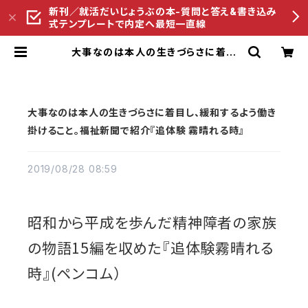
新刊／就活だいじょうぶの本-質問と答え&書き込み
式テンプレートで内定へ最短一直線
大事なのは本人の生きづらさに着目
し、緩和するよう働き掛けること。福祉
新聞で紹介『追体験 霧晴れる時』 | ペ
ンコムオンラインショップ
大事なのは本人の生きづらさに着目し、緩和するよう働き
掛けること。福祉新聞で紹介『追体験 霧晴れる時』
2019/08/28 08:59
昭和から平成を歩んだ精神障者の家族
の物語15編を収めた『追体験霧晴れる
時』(ペンコム）