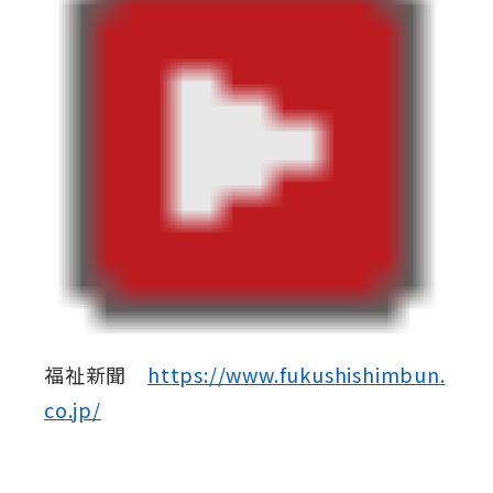
福祉新聞
https://www.fukushishimbun.
co.jp/