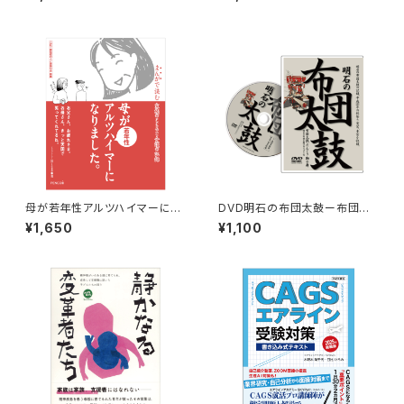
できるSSTレッスンBOOK
母が若年性アルツハイマーにな
DVD明石の布団太鼓ー布団太
りました。〜まんがで読む 家族
鼓・だんじり・獅子舞ー
¥1,650
¥1,100
のこころと介護の記録〜