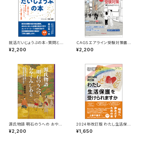
就活だいじょうぶの本-質問と答
ＣＡＧＳエアライン受験対策書き
え&書き込み式テンプレートで内
込み式テキスト2027年就職版
¥2,200
¥2,200
定へ最短一直線
源氏物語 明石のうへの おやす
2024年改訂版 わたし生活保護
みしあと-明石城主松平忠国と
を受けられますかー全国10,00
¥2,200
¥1,650
源氏物語史跡の謎を追う
0件申請サポートの特定行政書
士が事例で説明 申請から決定