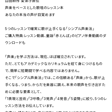
山田耕筰 愛弟子直伝
声楽をベースとした歌唱のレッスン本
あなたの本当の声が目覚めます
5つのレッスンで確実に歌が上手くなる「シンプル声楽法」
ご購入特典:レッスン動画、童謡「赤とんぼ」のピアノ伴奏動画のダ
ウンロードも
「声楽」を学ぶ方法は、現在、ほぼ確立されています。
ただ、とてもアカデミックなカリキュラムを経て身につけるもの
で、簡単に短期間で学べる内容ではありません。
そこで「シンプル声楽法」では、この信頼ある「声楽」から、歌が上
手くなる、つまり、からだを楽器に調え、本来の歌声を引き出すた
めに必要な要素として、
「1表現と芸術」「2呼吸」「3発声」「4発音」「5姿勢」に絞り、5つのレ
ッスン方法をお伝えしています。