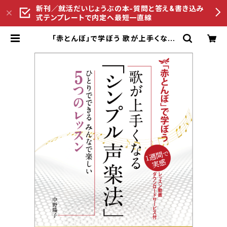
新刊／就活だいじょうぶの本-質問と答え&書き込み
式テンプレートで内定へ最短一直線
「赤とんぼ」で学ぼう 歌が上手くなる
「シンプル声楽法」-1週間で実感 ひと
りでできる みんなで楽しい5つのレッ
スン- | ペンコムオンラインショップ