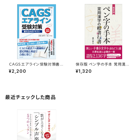
まで
ＣＡＧＳエアライン受験対策書き
保存版 ペン字の手本 常用漢字
込み式テキスト2025年就職版
の楷書行書
¥2,200
¥1,320
（ＣＡＧＳ就活シリーズ）
最近チェックした商品