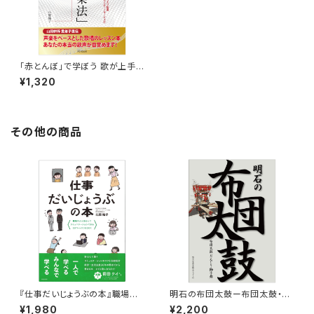
「赤とんぼ」で学ぼう 歌が上手く
なる「シンプル声楽法」-1週間で
¥1,320
実感 ひとりでできる みんなで楽
しい5つのレッスン-
その他の商品
『仕事だいじょうぶの本』職場の
明石の布団太鼓ー布団太鼓・だ
人と安心してコミュニケーション
んじり・獅子舞ー
¥1,980
¥2,200