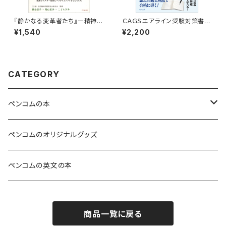
『静かなる変革者たち』ー精神障
ＣＡＧＳエアライン受験対策書き
がいのある親に育てられ、成長
込み式テキスト2025年就職版
¥1,540
¥2,200
して支援職に就いた子どもたち
（ＣＡＧＳ就活シリーズ）
の語り
CATEGORY
ペンコムの本
安心して暮らせる社会を目指すみんなねっとライブラリー
ペンコムのオリジナルグッズ
スキルが身に付き豊かな人生を送れる本
ペンコムの英文の本
心が温かくなって人っていいなと思える本
商品一覧に戻る